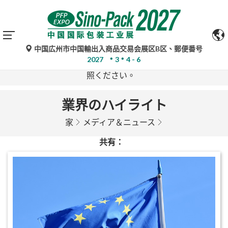
中国広州市中国輸出入商品交易会展区B区、郵便番号
Google翻訳による自動翻訳は参考情報であり、不正確な
2027
3
4 - 6
場合があります。ご不明な点がある場合は、原文をご参
照ください。
業界のハイライト
家
メディア＆ニュース
共有：