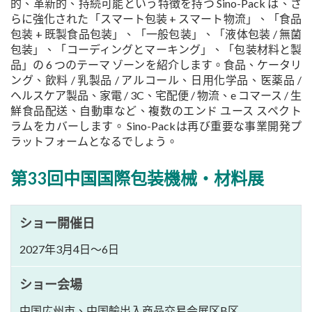
的、革新的、持続可能という特徴を持つ Sino-Pack は、さ
らに強化された「スマート包装 + スマート物流」、「食品
包装 + 既製食品包装」、「一般包装」、「液体包装 / 無菌
包装」、「コーディングとマーキング」、「包装材料と製
品」の 6 つのテーマ ゾーンを紹介します。食品、ケータリ
ング、飲料 / 乳製品 / アルコール、日用化学品、医薬品 /
ヘルスケア製品、家電 / 3C、宅配便 / 物流、e コマース / 生
鮮食品配送、自動車など、複数のエンド ユース スペクト
ラムをカバーします。 Sino-Packは再び重要な事業開発プ
ラットフォームとなるでしょう。
第33回中国国際包装機械・材料展
ショー開催日
2027年3月4日～6日
ショー会場
中国広州市、中国輸出入商品交易会展区B区