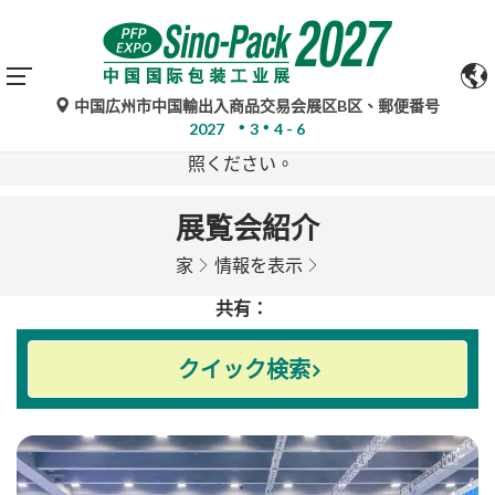
中国広州市中国輸出入商品交易会展区B区、郵便番号
Google翻訳による自動翻訳は参考情報であり、不正確な
2027
3
4 - 6
場合があります。ご不明な点がある場合は、原文をご参
照ください。
展覧会紹介
家
情報を表示
共有：
クイック検索