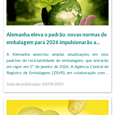
Alemanha eleva o padrão: novas normas de
embalagem para 2026 impulsionarão a
economia circular.
A Alemanha anunciou amplas atualizações em seus
padrões de reciclabilidade de embalagens, que entrarão
em vigor em 1º de janeiro de 2026. A Agência Central de
Registro de Embalagens (ZSVR), em colaboração com a
Agência Alemã de Reciclagem de Embalagens (EPA), está
Data de publicação: 03/09/2025
desenvolvendo um sistema de reciclagem abrangente para
embalagens.