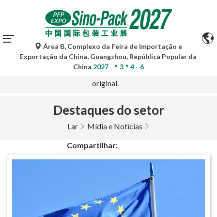
Área B, Complexo da Feira de Importação e
As traduções automáticas do Google Tradutor são apenas
Exportação da China, Guangzhou, República Popular da
para referência e podem conter imprecisões. Para
China
2027
3
4 - 6
quaisquer dúvidas, consulte a versão original no idioma
original.
Destaques do setor
Lar
Mídia e Notícias
Compartilhar: