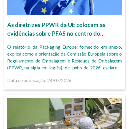
As diretrizes PPWR da UE colocam as
evidências sobre PFAS no centro do
cumprimento das normas até 2026.
O relatório da Packaging Europe, fornecido em anexo,
explica como a orientação da Comissão Europeia sobre o
Regulamento de Embalagem e Resíduos de Embalagem
(PPWR, na sigla em inglês), de junho de 2026, esclarece
diversas questões práticas sem alterar o próprio
Data de publicação: 24/07/2026
Regulamento.