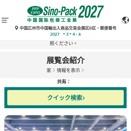
中国広州市中国輸出入商品交易会展区B区、郵便番号
Google翻訳による自動翻訳は参考情報であり、不正確な
2027
3
4 - 6
場合があります。ご不明な点がある場合は、原文をご参
照ください。
展覧会紹介
家
情報を表示
共有：
クイック検索