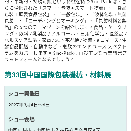
的、革新的、持続可能という特徴を持つ Sino-Pack は、さ
らに強化された「スマート包装 + スマート物流」、「食品
包装 + 既製食品包装」、「一般包装」、「液体包装 / 無菌
包装」、「コーディングとマーキング」、「包装材料と製
品」の 6 つのテーマゾーンを紹介します。食品、ケータリ
ング、飲料 / 乳製品 / アルコール、日用化学品、医薬品 /
ヘルスケア製品、家電 / 3C、宅配便 / 物流、e コマース / 生
鮮食品配送、自動車など、複数のエンド ユース スペクト
ラムをカバーします。 Sino-Packは再び重要な事業開発プ
ラットフォームとなるでしょう。
第33回中国国際包装機械・材料展
ショー開催日
2027年3月4日～6日
ショー会場
中国広州市、中国輸出入商品交易会展区B区