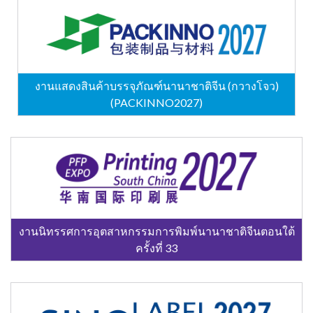
งานแสดงสินค้าบรรจุภัณฑ์นานาชาติจีน (กวางโจว)
(PACKINNO2027)
งานนิทรรศการอุตสาหกรรมการพิมพ์นานาชาติจีนตอนใต้
ครั้งที่ 33