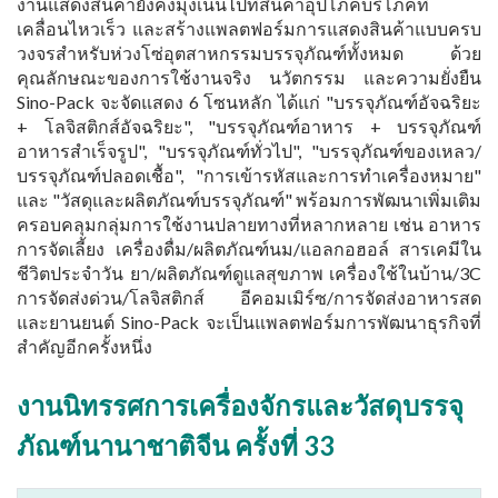
งานแสดงสินค้ายังคงมุ่งเน้นไปที่สินค้าอุปโภคบริโภคที่
เคลื่อนไหวเร็ว และสร้างแพลตฟอร์มการแสดงสินค้าแบบครบ
วงจรสำหรับห่วงโซ่อุตสาหกรรมบรรจุภัณฑ์ทั้งหมด ด้วย
คุณลักษณะของการใช้งานจริง นวัตกรรม และความยั่งยืน
Sino-Pack จะจัดแสดง 6 โซนหลัก ได้แก่ "บรรจุภัณฑ์อัจฉริยะ
+ โลจิสติกส์อัจฉริยะ", "บรรจุภัณฑ์อาหาร + บรรจุภัณฑ์
อาหารสำเร็จรูป", "บรรจุภัณฑ์ทั่วไป", "บรรจุภัณฑ์ของเหลว/
บรรจุภัณฑ์ปลอดเชื้อ", "การเข้ารหัสและการทำเครื่องหมาย"
และ "วัสดุและผลิตภัณฑ์บรรจุภัณฑ์" พร้อมการพัฒนาเพิ่มเติม
ครอบคลุมกลุ่มการใช้งานปลายทางที่หลากหลาย เช่น อาหาร
การจัดเลี้ยง เครื่องดื่ม/ผลิตภัณฑ์นม/แอลกอฮอล์ สารเคมีใน
ชีวิตประจำวัน ยา/ผลิตภัณฑ์ดูแลสุขภาพ เครื่องใช้ในบ้าน/3C
การจัดส่งด่วน/โลจิสติกส์ อีคอมเมิร์ซ/การจัดส่งอาหารสด
และยานยนต์ Sino-Pack จะเป็นแพลตฟอร์มการพัฒนาธุรกิจที่
สำคัญอีกครั้งหนึ่ง
งานนิทรรศการเครื่องจักรและวัสดุบรรจุ
ภัณฑ์นานาชาติจีน ครั้งที่ 33