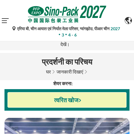
एरिया बी, चीन आयात एवं निर्यात मेला परिसर, ग्वांगझोउ, पीआर चीन
2027
गूगल ट्रांसलेट द्वारा किए गए स्वचालित अनुवाद केवल संदर्भ के लिए हैं और
3
4 - 6
त्रुटिपूर्ण हो सकते हैं। किसी भी प्रश्न के लिए कृपया मूल भाषा संस्करण
देखें।
प्रदर्शनी का परिचय
घर
जानकारी दिखाएं
शेयर करना:
त्वरित खोज