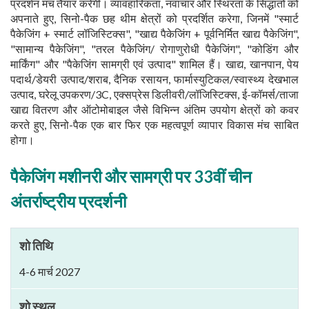
प्रदर्शन मंच तैयार करेगी। व्यावहारिकता, नवाचार और स्थिरता के सिद्धांतों को
अपनाते हुए, सिनो-पैक छह थीम क्षेत्रों को प्रदर्शित करेगा, जिनमें "स्मार्ट
पैकेजिंग + स्मार्ट लॉजिस्टिक्स", "खाद्य पैकेजिंग + पूर्वनिर्मित खाद्य पैकेजिंग",
"सामान्य पैकेजिंग", "तरल पैकेजिंग/ रोगाणुरोधी पैकेजिंग", "कोडिंग और
मार्किंग" और "पैकेजिंग सामग्री एवं उत्पाद" शामिल हैं। खाद्य, खानपान, पेय
पदार्थ/डेयरी उत्पाद/शराब, दैनिक रसायन, फार्मास्युटिकल/स्वास्थ्य देखभाल
उत्पाद, घरेलू उपकरण/3C, एक्सप्रेस डिलीवरी/लॉजिस्टिक्स, ई-कॉमर्स/ताजा
खाद्य वितरण और ऑटोमोबाइल जैसे विभिन्न अंतिम उपयोग क्षेत्रों को कवर
करते हुए, सिनो-पैक एक बार फिर एक महत्वपूर्ण व्यापार विकास मंच साबित
होगा।
पैकेजिंग मशीनरी और सामग्री पर 33वीं चीन
अंतर्राष्ट्रीय प्रदर्शनी
शो तिथि
4-6 मार्च 2027
शो स्थल