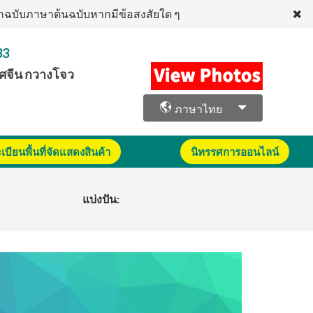
งจากฉบับภาษาต้นฉบับหากมีข้อสงสัยใด ๆ
33
ศจีน กวางโจว
ภาษาไทย
บียนพื้นที่จัดแสดงสินค้า
นิทรรศการออนไลน์
แบ่งปัน: