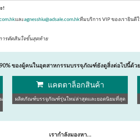
ะ!
.com.hk
และ
agnesshiu@adsale.com.hk
ทีมบริการ VIP ของเรายินดี
การตัดสินใจขั้นสุดท้าย
90% ของผู้คนในอุตสาหกรรมบรรจุภัณฑ์ยังดูสิ่งต่อไปนี้ด้ว
แคตตาล็อกสินค้า
ัน
ผลิตภัณฑ์บรรจุภัณฑ์รุ่นใหม่ล่าสุดและยอดนิยมที่สุด
เรากำลังมองหา…