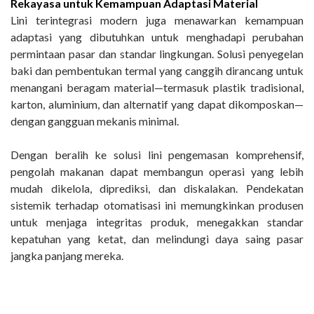
Rekayasa untuk Kemampuan Adaptasi Material
Lini terintegrasi modern juga menawarkan kemampuan
adaptasi yang dibutuhkan untuk menghadapi perubahan
permintaan pasar dan standar lingkungan. Solusi penyegelan
baki dan pembentukan termal yang canggih dirancang untuk
menangani beragam material—termasuk plastik tradisional,
karton, aluminium, dan alternatif yang dapat dikomposkan—
dengan gangguan mekanis minimal.
Dengan beralih ke solusi lini pengemasan komprehensif,
pengolah makanan dapat membangun operasi yang lebih
mudah dikelola, diprediksi, dan diskalakan. Pendekatan
sistemik terhadap otomatisasi ini memungkinkan produsen
untuk menjaga integritas produk, menegakkan standar
kepatuhan yang ketat, dan melindungi daya saing pasar
jangka panjang mereka.