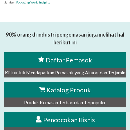
Sumber:
Packaging World Insights
90% orang di industri pengemasan juga melihat hal
berikut ini
Daftar Pemasok
Klik untuk Mendapatkan Pemasok yang Akurat dan Terjamin
Katalog Produk
Produk Kemasan Terbaru dan Terpopuler
Pencocokan Bisnis