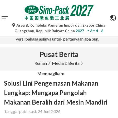
Area B, Kompleks Pameran Impor dan Ekspor China,
Terjemahan otomatis oleh Google Translate hanya untuk
Guangzhou, Republik Rakyat China
2027
3
4 - 6
referensi dan mungkin tidak akurat. Silakan merujuk ke
versi bahasa aslinya untuk pertanyaan apa pun.
Pusat Berita
Rumah
Media & Berita
Membagikan:
Solusi Lini Pengemasan Makanan
Lengkap: Mengapa Pengolah
Makanan Beralih dari Mesin Mandiri
Tanggal publikasi: 24 Juni 2026