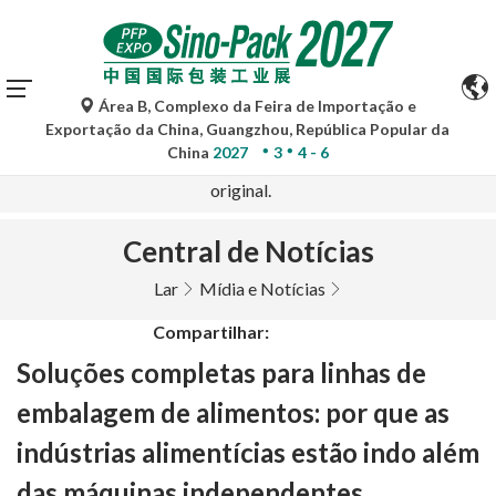
Área B, Complexo da Feira de Importação e
As traduções automáticas do Google Tradutor são apenas
Exportação da China, Guangzhou, República Popular da
para referência e podem conter imprecisões. Para
China
2027
3
4 - 6
quaisquer dúvidas, consulte a versão original no idioma
original.
Central de Notícias
Lar
Mídia e Notícias
Compartilhar:
Soluções completas para linhas de
embalagem de alimentos: por que as
indústrias alimentícias estão indo além
das máquinas independentes.