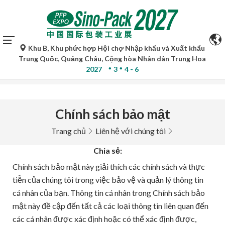
Khu B, Khu phức hợp Hội chợ Nhập khẩu và Xuất khẩu
Bản dịch tự động của Google Translate chỉ mang tính chất
Trung Quốc, Quảng Châu, Cộng hòa Nhân dân Trung Hoa
tham khảo và có thể không chính xác. Vui lòng tham khảo
2027
3
4 - 6
bản gốc ngôn ngữ để biết thêm chi tiết.
Chính sách bảo mật
Trang chủ
Liên hệ với chúng tôi
Chia sẻ:
Chính sách bảo mật này giải thích các chính sách và thực
tiễn của chúng tôi trong việc bảo vệ và quản lý thông tin
cá nhân của bạn. Thông tin cá nhân trong Chính sách bảo
mật này đề cập đến tất cả các loại thông tin liên quan đến
các cá nhân được xác định hoặc có thể xác định được,