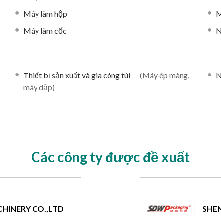
Máy làm hộp
M
Máy làm cốc
N
Thiết bị sản xuất và gia công túi
(Máy ép màng,
N
máy dập)
Các công ty được đề xuất
CHINERY CO.,LTD
SHEN