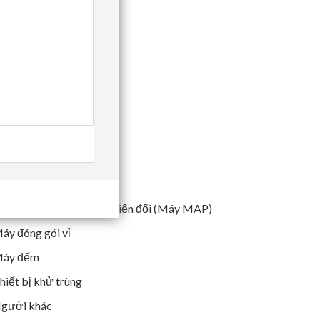
áy phá dỡ
gười khác
áy đóng gói túi sẵn
áy đóng gói khí quyển biến đổi (Máy MAP)
áy đóng gói vỉ
áy đếm
hiết bị khử trùng
gười khác