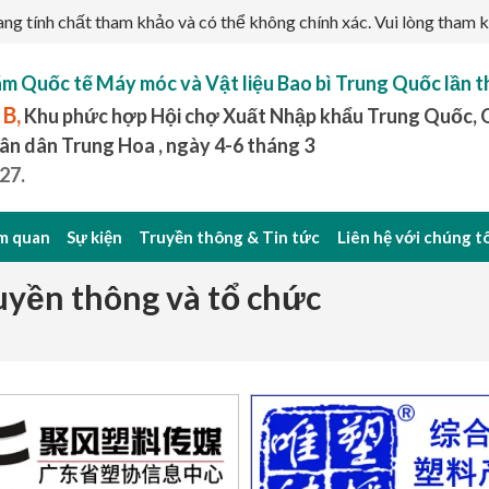
ng tính chất tham khảo và có thể không chính xác. Vui lòng tham k
lãm Quốc tế Máy móc và Vật liệu Bao bì Trung Quốc lần t
 B,
Khu phức hợp Hội chợ Xuất Nhập khẩu Trung Quốc,
ân dân Trung Hoa , ngày 4-6 tháng 3
27.
m quan
Sự kiện
Truyền thông & Tin tức
Liên hệ với chúng t
uyền thông và tổ chức