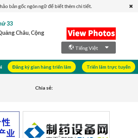
hảo bản gốc ngôn ngữ để biết thêm chi tiết.
hứ 33
 Quảng Châu, Cộng
Tiếng Việt
ôi
Đăng ký gian hàng triển lãm
Triển lãm trực tuyến
Chia sẻ: