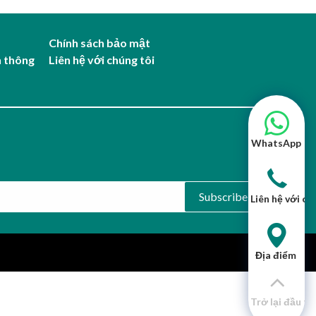
Chính sách bảo mật
n thông
Liên hệ với chúng tôi
WhatsApp
Subscribe
Liên hệ với ch
Địa điểm
Trở lại đầu tr