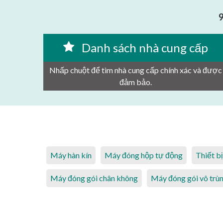
9
Danh sách nhà cung cấp
Nhấp chuột để tìm nhà cung cấp chính xác và được
đảm bảo.
Máy hàn kín
Máy đóng hộp tự động
Thiết b
Máy đóng gói chân không
Máy đóng gói vô trù