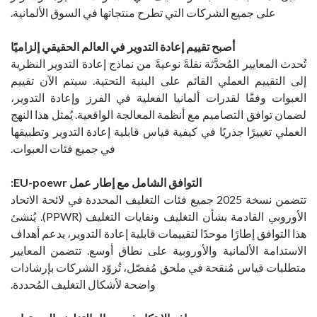
على جميع الشركات التي تطرح منتجاتها في السوق الألمانية.
أصبح تقييم إعادة التدوير في العالم الحقيقي إلزاميًا
تُحدث المعايير المُحدَّثة نقلةً نوعيةً من نماذج إعادة التدوير النظرية
إلى التقييم العملي القائم على البنية التحتية. سيتم الآن تقييم
العبوات وفقًا لقدرات ألمانيا الفعلية في الفرز وإعادة التدوير،
لضمان توافق التصاميم مع أنظمة المعالجة الواقعية. يُمثل هذا النهج
العملي تغييرًا جذريًا في كيفية قياس قابلية إعادة التدوير وتطبيقها
في جميع فئات العبوات.
التوافق الشامل مع إطار عمل EU-poewr:
تتضمن نسخة 2025 جميع فئات التغليف المحددة في لائحة الاتحاد
الأوروبي القادمة بشأن التغليف ونفايات التغليف (PPWR). يُنشئ
هذا التوافق إطارًا موحدًا لتقييمات قابلية إعادة التدوير، يدعم أهداف
الاستدامة الألمانية والأوروبية على نطاق أوسع. تتضمن المعايير
متطلبات قياس مُنقحة في ملحق مُفصّل، تُزوّد ​​الشركات بإرشادات
واضحة لأشكال التغليف المُحددة.