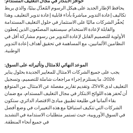
حوافز الابتكار في مجال التغليف المستدام:
يحافظ الإطار الجديد على هيكل الرسوم المُعدَّل بيئيًا، والذي يربط
تكاليف إعادة التدوير مباشرةً بأداء قابلية إعادة تدوير التغليف. وهذا
يُحفِّز الشركات ماليًا على الاستثمار في حلول التغليف المستدامة
والقابلة لإعادة الاستخدام. سيستفيد المصنّعون الذين يُعطون
الأولوية للتصميم القابل لإعادة التدوير من رسوم مشاركة أقل في
النظامين الألمانيين، مع المساهمة في تحقيق أهداف إعادة التدوير
الوطنية.
الموعد النهائي للامتثال وتأثيراته على السوق:
يجب على جميع الشركات الامتثال للمعايير الجديدة بحلول يناير
2026، ما يستلزم إجراء مراجعات شاملة للتصميم، وتسجيل
التغليف لدى ZSVR، وتقديم تقارير مفصلة عن الامتثال. من المتوقع
أن تُحفز هذه اللوائح الابتكار في مجال التغليف المستدام، مع ضمان
بقاء ألمانيا في طليعة تطبيق مبادئ الاقتصاد الدائري. ستكون
الشركات التي تتكيف استباقيًا مع هذه التغييرات في وضع أفضل
في السوق الأوروبية، حيث تستمر متطلبات الاستدامة في التشديد
في جميع أنحاء المنطقة.