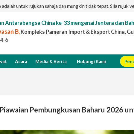
dalah untuk rujukan sahaja dan mungkin tidak tepat. Sila rujuk v
n Antarabangsa China ke-33 mengenai Jentera dan B
asan B,
Kompleks Pameran Import & Eksport China, G
.4-6
awat
Acara
Media & Berita
Hubungi Kami
Pend
 Piawaian Pembungkusan Baharu 2026 un