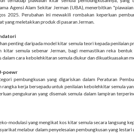
h terhadap piawaian kitar semula pembungkusannya, yang b
ama Agensi Alam Sekitar Jerman (UBA), menerbitkan "piawaia
s 2025. Perubahan ini mewakili rombakan keperluan pembun
at yang meletakkan produk di pasaran Jerman.
ndatori
n penting daripada model kitar semula teori kepada penilaian pr
an kitar semula sebenar Jerman, bagi memastikan reka bentuk 
s dalam cara kebolehkitaran semula diukur dan dikuatkuasakan 
EU-poewr
egori pembungkusan yang digariskan dalam Peraturan Pemb
an rangka kerja bersepadu untuk penilaian kebolehkitar semula
erluan pengukuran yang disemak semula dalam lampiran terperin
 eko-modulasi yang mengikat kos kitar semula secara langsung k
syarikat melabur dalam penyelesaian pembungkusan yang lestari 