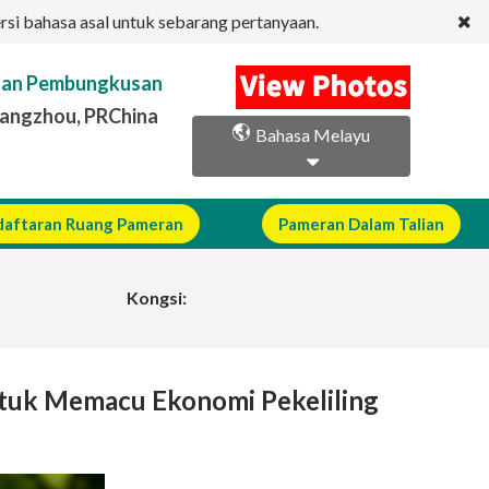
ersi bahasa asal untuk sebarang pertanyaan.
ahan Pembungkusan
uangzhou, PRChina
Bahasa Melayu
aftaran Ruang Pameran
Pameran Dalam Talian
Kongsi:
tuk Memacu Ekonomi Pekeliling