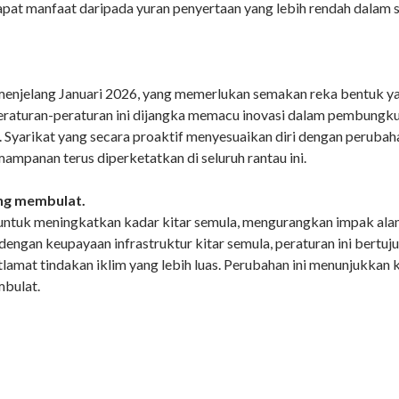
pat manfaat daripada yuran penyertaan yang lebih rendah dala
menjelang Januari 2026, yang memerlukan semakan reka bentuk 
raturan-peraturan ini dijangka memacu inovasi dalam pembungkus
 Syarikat yang secara proaktif menyesuaikan diri dengan perubah
panan terus diperketatkan di seluruh rantau ini.
ng membulat.
n untuk meningkatkan kadar kitar semula, mengurangkan impak al
ngan keupayaan infrastruktur kitar semula, peraturan ini bertu
amat tindakan iklim yang lebih luas. Perubahan ini menunjukkan
bulat.