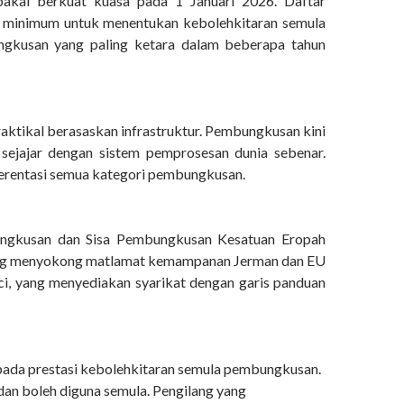
akal berkuat kuasa pada 1 Januari 2026. Daftar
n minimum untuk menentukan kebolehkitaran semula
gkusan yang paling ketara dalam beberapa tahun
aktikal berasaskan infrastruktur. Pembungkusan kini
sejajar dengan sistem pemprosesan dunia sebenar.
merentasi semua kategori pembungkusan.
ungkusan dan Sisa Pembungkusan Kesatuan Eropah
 yang menyokong matlamat kemampanan Jerman dan EU
ci, yang menyediakan syarikat dengan garis panduan
epada prestasi kebolehkitaran semula pembungkusan.
dan boleh diguna semula. Pengilang yang