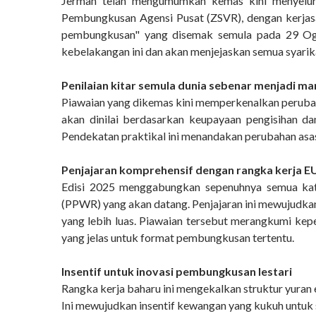
Jerman telah mengumumkan kemas kini menyeluru
Pembungkusan Agensi Pusat (ZSVR), dengan kerjas
pembungkusan" yang disemak semula pada 29 Ogo
kebelakangan ini dan akan menjejaskan semua syarik
Penilaian kitar semula dunia sebenar menjadi ma
Piawaian yang dikemas kini memperkenalkan perubaha
akan dinilai berdasarkan keupayaan pengisihan d
Pendekatan praktikal ini menandakan perubahan asa
Penjajaran komprehensif dengan rangka kerja 
Edisi 2025 menggabungkan sepenuhnya semua kat
(PPWR) yang akan datang. Penjajaran ini mewujudk
yang lebih luas. Piawaian tersebut merangkumi kep
yang jelas untuk format pembungkusan tertentu.
Insentif untuk inovasi pembungkusan lestari
Rangka kerja baharu ini mengekalkan struktur yuran
Ini mewujudkan insentif kewangan yang kukuh untuk 