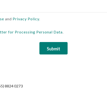
Use
and
Privacy Policy
.
tter for Processing Personal Data
.
Submit
755) 8824 0273