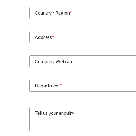
Country / Region
*
Address
*
Company Website
Department
*
Tell us your enquiry