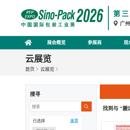
第三
广
展会概览
参展商
观
云展览
首页
云展览
搜寻
找到与 "搬
已选择
重置