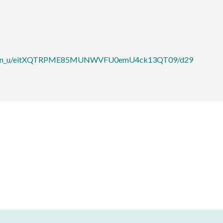
ibition_u/eitXQTRPME85MUNWVFU0emU4ck13QT09/d29