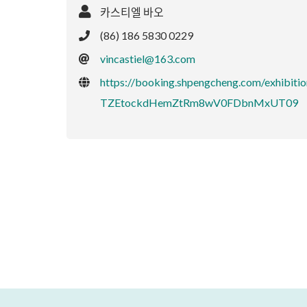
카스티엘 바오
(86) 186 5830 0229
vincastiel@163.com
https://booking.shpengcheng.com/exh
TZEtockdHemZtRm8wV0FDbnMxUT09