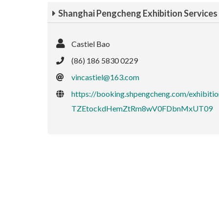
Shanghai Pengcheng Exhibition Services 
Castiel Bao
(86) 186 5830 0229
vincastiel@163.com
https://booking.shpengcheng.com/exh
TZEtockdHemZtRm8wV0FDbnMxUT09