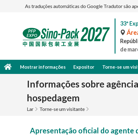
As traduções automáticas do Google Tradutor são apena
33ª Ex
Área
Repúbli
de mar
Mostrar informações
Expositor
Torne-se um vis
Informações sobre agência
hospedagem
Lar
Torne-se um visitante
Apresentação oficial do agente 