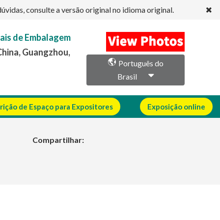
idas, consulte a versão original no idioma original.
iais de Embalagem
China, Guangzhou,
Português do
Brasil
crição de Espaço para Expositores
Exposição online
Compartilhar: