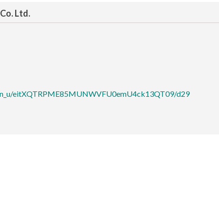
Co. Ltd.
ibition_u/eitXQTRPME85MUNWVFU0emU4ck13QT09/d29