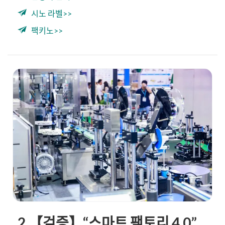
시노 라벨>>
팩키노>>
2.【검증】“스마트 팩토리 4.0”