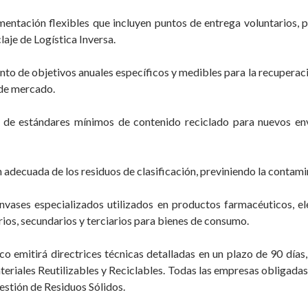
entación flexibles que incluyen puntos de entrega voluntarios,
laje de Logística Inversa.
o de objetivos anuales específicos y medibles para la recuperaci
 de mercado.
n de estándares mínimos de contenido reciclado para nuevos en
n adecuada de los residuos de clasificación, previniendo la contam
envases especializados utilizados en productos farmacéuticos, ele
ios, secundarios y terciarios para bienes de consumo.
emitirá directrices técnicas detalladas en un plazo de 90 días, t
eriales Reutilizables y Reciclables. Todas las empresas obligad
estión de Residuos Sólidos.