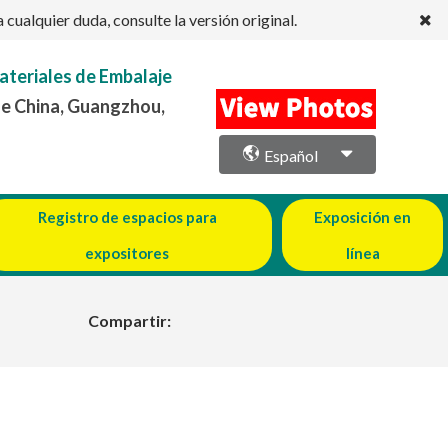
ualquier duda, consulte la versión original.
ateriales de Embalaje
de China, Guangzhou,
Español
Registro de espacios para
Exposición en
expositores
línea
Compartir: