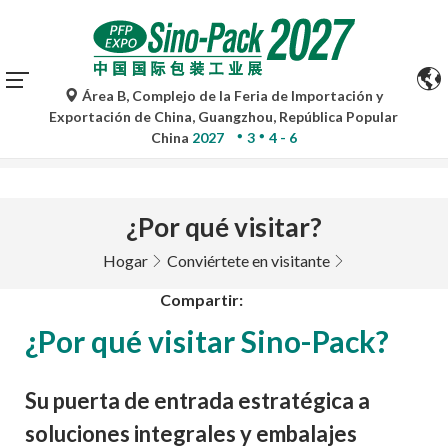
Área B, Complejo de la Feria de Importación y
Las traducciones automáticas de Google Translate son
Exportación de China, Guangzhou, República Popular
solo de referencia y pueden contener imprecisiones. Para
China
2027
3
4 - 6
cualquier duda, consulte la versión original.
¿Por qué visitar?
Hogar
Conviértete en visitante
Compartir:
¿Por qué visitar Sino-Pack?
Su puerta de entrada estratégica a
soluciones integrales y embalajes