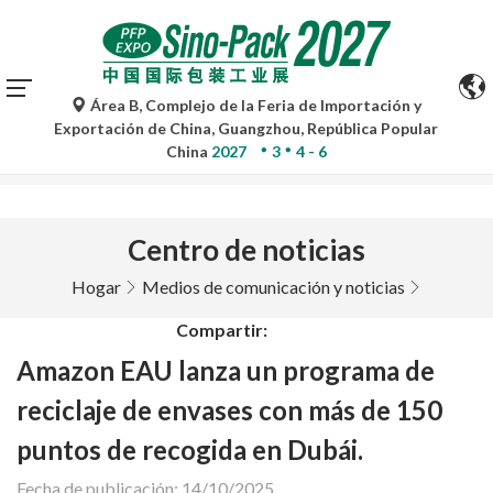
Área B, Complejo de la Feria de Importación y
Las traducciones automáticas de Google Translate son
Exportación de China, Guangzhou, República Popular
solo de referencia y pueden contener imprecisiones. Para
China
2027
3
4 - 6
cualquier duda, consulte la versión original.
Centro de noticias
Hogar
Medios de comunicación y noticias
Compartir:
Amazon EAU lanza un programa de
reciclaje de envases con más de 150
puntos de recogida en Dubái.
Fecha de publicación: 14/10/2025