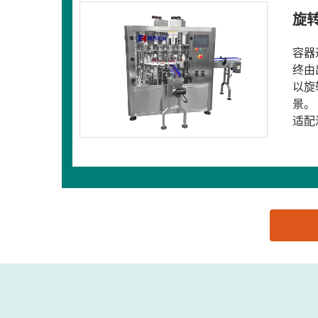
旋
容器
终由
以旋
景。
适配
思源黑体预加载(勿删): 汕头市鹏辉机械有限公司