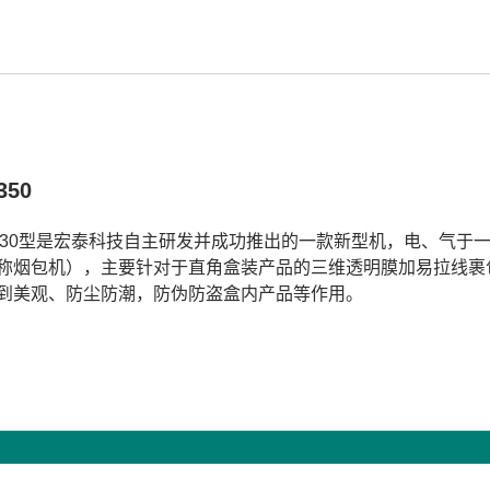
350
-330型是宏泰科技自主研发并成功推出的一款新型机，电、气
称烟包机），主要针对于直角盒装产品的三维透明膜加易拉线裹
到美观、防尘防潮，防伪防盗盒内产品等作用。