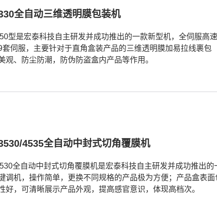
-330全自动三维透明膜包装机
-350型是宏泰科技自主研发并成功推出的一款新型机，全伺服
9套伺服，主要针对于直角盒装产品的三维透明膜加易拉线裹包
美观、防尘防潮，防伪防盗盒内产品等作用。
-3530/4535全自动中封式切角覆膜机
-3530全自动中封式切角覆膜机是宏泰科技自主研发并成功推出
键调机，操作简单，更换不同规格的产品极为方便；产品盒表面包
性好，可清晰展示产品外观，提高感官意识，体现高档次。