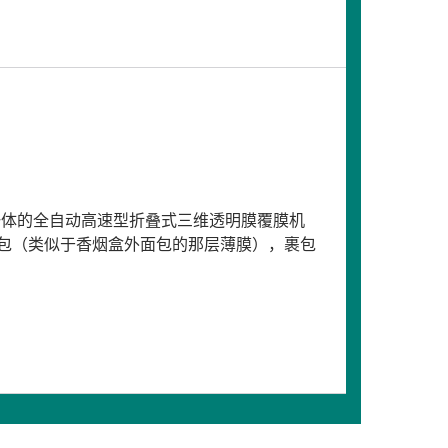
于一体的全自动高速型折叠式三维透明膜覆膜机
包（类似于香烟盒外面包的那层薄膜），裹包