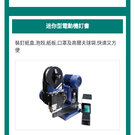
迷你型電動機訂書
裝釘紙盒,泡殼,紙板,口罩及高爾夫球袋,快速又方
便