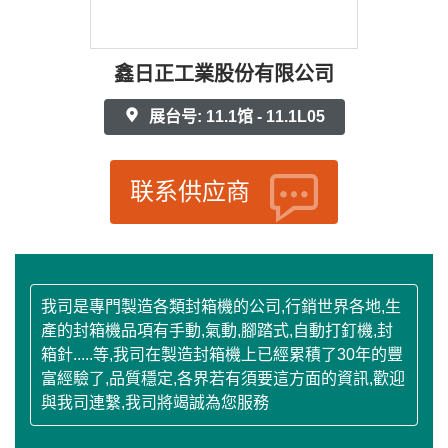
鑫日正工業股份有限公司
展台号: 11.1馆 - 11.1L05
联系供应商
我司是專門製造各類封箱機的公司,行銷世界各地,生
產的封箱機品項有手動,氣動,腳踏式,自動打釘機,封
箱針.....等,我司在製造封箱機上已經累積了30年的豐
富經驗了,品質穩定,各界若有須要這方面的資訊,歡迎
與我司連繫,我司將竭誠為您服務