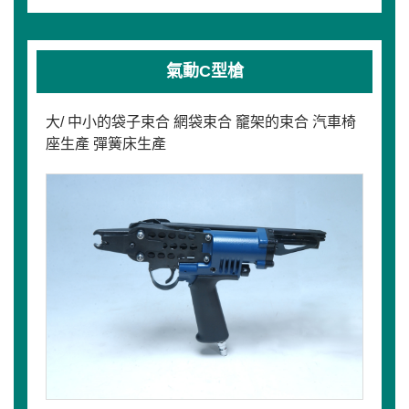
氣動C型槍
大/ 中小的袋子束合 網袋束合 竉架的束合 汽車椅
座生產 彈簧床生產