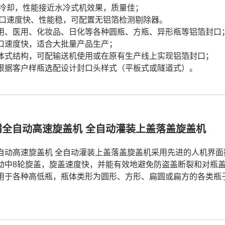
 风冷却，性能接近水冷式机效果，质量佳；
 封口速度快、性能稳，可配置无铝箔检测剔除器。
食用、医用、化妆品、日化等各种圆瓶、方瓶、异形瓶等铝箔封口
封口速度快，适合大批量产品生产；
分体式结构，可配输送机使用或在原有生产线上实现铝箔封口；
可根据客户样瓶选配设计封口头样式（平板式或隧道式）。
霸全自动高速旋盖机 全自动灌装上盖落盖旋盖机
全自动高速旋盖机 全自动灌装上盖落盖旋盖机采用先进的人机界面操
运动中8轮旋盖，旋盖速度快，并能有效地避免防盗盖断裂和对瓶
适用于各种高低瓶，瓶体类形为圆形、方形、扁圆或扁方的各类瓶