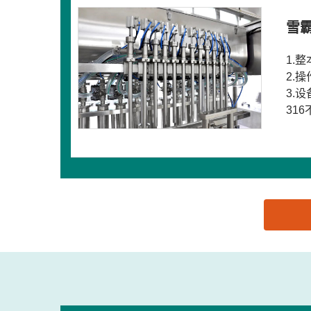
雪
1.
2.
3.
31
思源黑体预加载(勿删): 广州雪霸专用设备有限公司