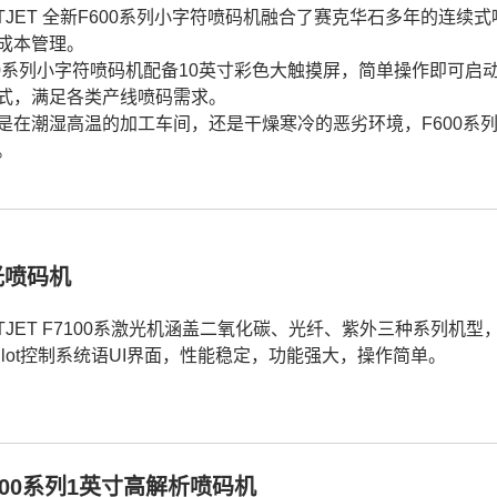
STJET 全新F600系列小字符喷码机融合了赛克华石多年的连
成本管理。
00系列小字符喷码机配备10英寸彩色大触摸屏，简单操作即可启
式，满足各类产线喷码需求。
是在潮湿高温的加工车间，还是干燥寒冷的恶劣环境，F600系
。
光喷码机
STJET F7100系激光机涵盖二氧化碳、光纤、紫外三种系列
Pilot控制系统语UI界面，性能稳定，功能强大，操作简单。
500系列1英寸高解析喷码机