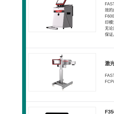
FA
效的
F6
印模
无论
保证
激
FA
FC
F3