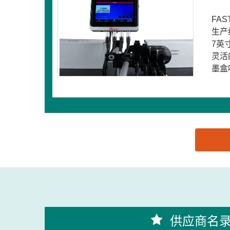
FA
生产
7英
灵活
墨盒
思源黑体预加载(勿删): 赛克华石标识技术（上海）
供应商名