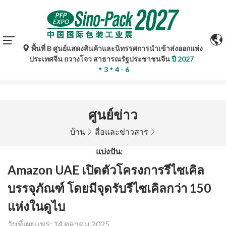
พื้นที่ B ศูนย์แสดงสินค้าและนิทรรศการนำเข้าส่งออกแห่ง
การแปลอัตโนมัติโดย Google Translate มีไว้เพื่อเป็นข้อมูล
ประเทศจีน กวางโจว สาธารณรัฐประชาชนจีน
ปี 2027
อ้างอิงเท่านั้นและอาจไม่ถูกต้อง โปรดอ้างอิงจากฉบับภาษา
3
4 - 6
ต้นฉบับหากมีข้อสงสัยใด ๆ
ศูนย์ข่าว
บ้าน
สื่อและข่าวสาร
แบ่งปัน:
Amazon UAE เปิดตัวโครงการรีไซเคิล
บรรจุภัณฑ์ โดยมีจุดรับรีไซเคิลกว่า 150
แห่งในดูไบ
วันที่เผยแพร่: 14 ตุลาคม 2025