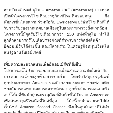
อาหรับเอมิเรตส์ ดูไบ – Amazon UAE (Amazon.ae) ประกาศ
เปิดตัวโครงการรีไซเคิลบรรจุภัณฑ์ใหม่ที่ครอบคลุม ซึ่ง
พัฒนาขึ้นโดยความร่วมมือกับ Enviroserve บริษัทรีไซเคิลที่ได้
รับการรับรองจากเทศบาลเมืองดูไบและกระทรวงสิ่งแวดล้อม
โครงการนี้มีจุดรับรีไซเคิลมากกว่า 150 แห่งทั่วดูไบ ทำให้
ลูกค้าสามารถรีไซเคิลบรรจุภัณฑ์สำหรับการจัดส่งสินค้า
อีคอมเมิร์ซได้ง่ายขึ้น และมีส่วนร่วมในเศรษฐกิจหมุนเวียนใน
สหรัฐอาหรับเอมิเรตส์
เพิ่มความสะดวกสบายเพื่ออีคอมเมิร์ซที่ยั่งยืน
โปรแกรมนี้ได้รับการออกแบบมาเพื่อผสานความยั่งยืนเข้ากับ
ประสบการณ์ของลูกค้าอย่างราบรื่น โดยรับวัสดุบรรจุภัณฑ์
ทุกประเภทของ Amazon รวมถึงกล่องกระดาษ ซองพลาสติก
ซองกันกระแทก และกระดาษห่อของ ลูกค้าสามารถสแกนคิว
อาร์โค้ดที่พิมพ์อยู่บนบรรจุภัณฑ์สินค้าที่ได้รับจาก Amazon.ae
เพื่อค้นหาจุดรีไซเคิลที่ใกล้ที่สุด โค้ดนี้จะนำพวกเขาไปยัง
เว็บไซต์ Amazon Second Chance ซึ่งเป็นศูนย์กลางที่ให้คำ
แนะนำเกี่ยวกับการรีไซเคิลอย่างละเอียดและข้อมูลเกี่ยวกับ