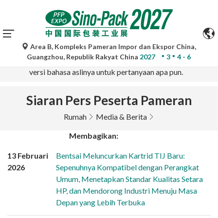
Area B, Kompleks Pameran Impor dan Ekspor China,
Terjemahan otomatis oleh Google Translate hanya untuk
Guangzhou, Republik Rakyat China
2027
3
4 - 6
referensi dan mungkin tidak akurat. Silakan merujuk ke
versi bahasa aslinya untuk pertanyaan apa pun.
Siaran Pers Peserta Pameran
Rumah
Media & Berita
Membagikan:
13 Februari
Bentsai Meluncurkan Kartrid TIJ Baru:
2026
Sepenuhnya Kompatibel dengan Perangkat
Umum, Menetapkan Standar Kualitas Setara
HP, dan Mendorong Industri Menuju Masa
Depan yang Lebih Terbuka