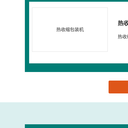
热
热收缩包装机
热收
思源黑体预加载(勿删): 瑞安市华东包装机械有限公