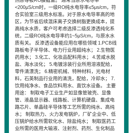
热原等被RO膜截留。 通常当原水电导率
<200μS/cm时，一级RO纯水电导率≤5μs/cm，符
合实验室三级用水标准。对于原水电导率高的地
区，为节省后续混床离子交换树脂更换成本，提
高纯水水质，客户可考虑选择二级反渗透纯化系
统，二级RO纯水电导率约1~5μS/cm，与原水水
质有关。 反渗透设备能应用在哪些领域 1.PCB线
路板电子半导体、电力行业用超纯水； 2.生物医
药用水； 3.化工、化妆品配料用水； 4.苦咸水脱
盐、海水淡化； 5.电镀涂装行业所用溶液配给，
零件清漂洗； 6.精密机械、特种材料，光电材
料，石英制品行业用的清洗，配给，冷却水； 7.
饮用纯净水、食品饮料用水、直饮水设备。 主要
用途： 制取电子工业生产如显像管玻壳、显像
管、液晶显示器、线路板、计算机硬盘、集成电
路芯片、单晶硅半导体等工艺所需的纯水、高纯
水； 制取热力、火力发电锅炉，厂矿企业中、低
压锅炉给水所需软化水、除盐纯水； 制取医药工
业所需的医用大输液、注射剂、药剂、生化制品