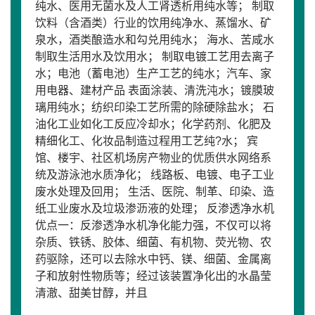
纯水、医用无菌水及人工肾透析用纯水等； 制取
饮料（含酒类）行业的饮用纯净水、蒸馏水、矿
泉水，酒类酿造水和勾兑用纯水； 海水、苦咸水
制取生活用水及饮用水； 制取电镀工艺用去离子
水；电池（蓄电池）生产工艺的纯水；汽车、家
用电器、建材产品 表面涂装、清洗沌水；镀膜玻
璃用纯水；纺织印染工艺所需的除硬除盐水； 石
油化工业如化工反应冷却水；化学药剂、化肥及
精细化工、化妆品制造过程用工艺纯?水； 宾
馆、楼宇、社区机场房产物业的优质供水网络系
统及游泳池水质净化； 线路板、电镀、电子工业
废水处理及回用； 生活、医院、制革、印染、造
纸工业废水及垃圾渗沥液的处理； 反渗透净水机
优点一：反渗透净水机净化能力强，不仅可以将
杂质、铁锈、胶体、细菌、有机物、荧光物、农
药驱除，还可以去除水中钙、镁、细菌、金属离
子和放射性物质等；经过该装置净化出的水晶莹
清澈、甜美甘醇，并且