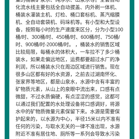
化流水线主要包括全自动拔盖、内外刷一体机、
桶装水灌装主机、灯检、桶口套标机、蒸汽缩膜
机、全自动套袋机、码垛机等。有小型和大型设
备，按照每小时的生产速度来区分，分为小型100
桶/时、300桶/时、450桶/时、600桶/时、750桶/
时、900桶/时-2000桶/时。 ，桶装水的销售区域
比较局限，每桶水的体积大，一车拉不了多少桶
装水，如果走偏远地区，运费都要超过水厂的净
利润，所以桶装水只在周边区域进行销售。现在
很多山区都有好的水资源，之前去过湖南怀化、
张家界等地区，都是山泉水，水源中含有丰富的
矿物质元素，从山上的泉眼中流出来，口感有点
微甜，不过水质偏硬，有点涩涩的感觉，这都可
以通过我们配置的水处理设备将口感调好，将源
水中的矿物质微量元素保留下来。水源是需要保
护起来的，以水源为中心，半径15米以内不准有
任何的污染，与取水无关的一律不准出现，水源
附近不准有居住地、厕所等一系列会导致水污染