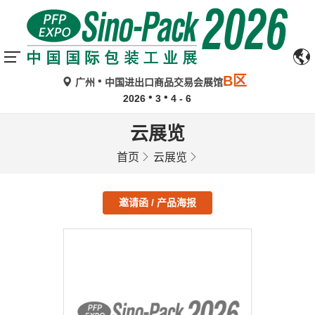
B区
广州
中国进出口商品交易会展馆
2026
3
4 - 6
云展览
首页
云展览
邀请函 / 产品海报