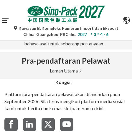
Kawasan B, Kompleks Pameran Import dan Eksport
Terjemahan automatik oleh Google Translate adalah untuk
China, Guangzhou, PRChina
2027
3
4 - 6
rujukan sahaja dan mungkin tidak tepat. Sila rujuk versi
bahasa asal untuk sebarang pertanyaan.
Pra-pendaftaran Pelawat
Laman Utama
Kongsi:
Platform pra-pendaftaran pelawat akan dilancarkan pada
September 2026! Sila terus mengikuti platform media sosial
kami untuk berita dan kemas kini pameran terkini.