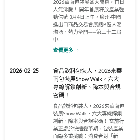
2026華南包裝展盛大開幕，首日
人氣沸騰！ 開年首展釋放產業強
勁信號 3月4日上午，廣州·中國
進出口商品交易會展館B區人潮
洶湧、熱力全開——第三十二屆
中…
查看更多
2026-02-25
食品飲料包裝人，2026來華
南包裝展Show Walk，六大
專線解鎖創新、降本與合規
密碼！
食品飲料包裝人，2026來華南包
裝展Show Walk，六大專線解鎖
創新、降本與合規密碼！ 當前行
業正處於快速變革期，包裝產業
面臨多重挑戰：消費者對「新