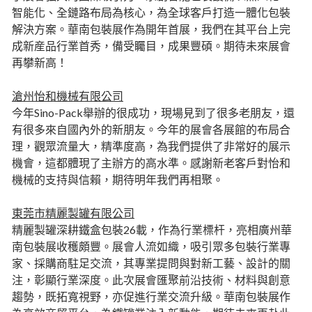
智能化、全鏈路布局為核心，為全球客戶打造一體化包裝
解決方案。華南包裝展作為開年首展，我們在其平台上完
成新産品行業首秀，備受矚目，成果豐碩。期待未來展會
再攀新高！
滄州怡和機械有限公司
今年Sino-Pack舉辦的很成功，現場見到了很多老朋友，還
有很多來自國內外的新朋友。今年的展會各展館的布局合
理，觀眾流量大，精準度高，為我們提供了非常好的展示
機會，這都體現了主辦方的高水準。感謝新老客戶對怡和
機械的支持與信賴，期待明年我們再相聚。
東莞市精麗製罐有限公司
精麗製罐深耕鐵盒包裝26載，作為行業標杆，亮相廣州華
南包裝展收穫頗豐。展會人流如織，吸引眾多包裝行業專
家、採購商駐足交流，其專業提問與對新工藝、設計的關
注，彰顯行業深度。此次展會匯聚前沿技術、材料與創意
趨勢，既拓寬視野，亦促進行業交流升級。華南包裝展作