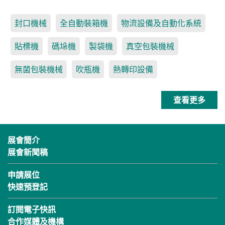
封口機械
全自動裝箱機
物流設備及自動化系統
貼標機
碼垛機
製袋機
真空包裝機械
無菌包裝機械
吹瓶機
熱轉印設備
查看更多
展會簡介
展會新聞稿
申請展位
快速預登記
訂閱電子快訊
合作媒體及機構