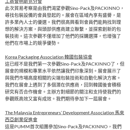
工商會明斯克分會
此次貿易考察是由我們渴望參觀Sino-Pack及PACKINNO，
尋找包裝設備的會員發起的。展會在區域內享有盛譽，是
許多業內人士的優選。我們很高興看到會員們能夠找到理
想的解決方案，與頭部供應商建立聯繫，並探索創新的包
裝技術。這次參觀不僅增加了他們的採購選擇，也增強了
他們在市場上的競爭優勢。
Korea Packaging Association 韓國包裝協會
這已經不是我們第一次參觀Sino-Pack及PACKINNO了，但
展會的規模和專業水平依然讓我們印象深刻。展會展示了
與我們市場高度相關的尖端包裝技術和自動化解決方案。
我們在展會上遇到了多個潛在供應商，回到韓國後會積極
研究有否合作機會。主辦方對細節的關注和支持使我們的
參觀既高效又富有成效。我們期待參加下一屆展會。
The Malaysia Entrepreneurs’ Development Association 馬來
西亞創業促進會
這是PUMM首次組團參加Sino-Pack及PACKINNO，我們