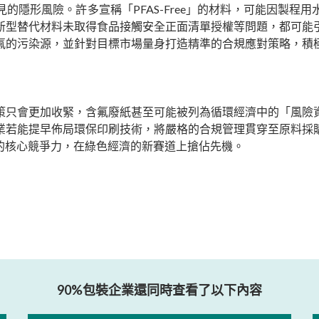
的隱形風險。許多宣稱「PFAS-Free」的材料，可能因製程
新型替代材料未取得食品接觸安全正面清單授權等問題，都可能
氟的污染源，並針對目標市場量身打造精準的合規應對策略，積
策只會更加收緊，含氟廢紙甚至可能被列為循環經濟中的「風險
業若能提早佈局環保印刷技術，將嚴格的合規管理貫穿至原料採
的核心競爭力，在綠色經濟的新賽道上搶佔先機。
90%包裝企業還同時查看了以下內容