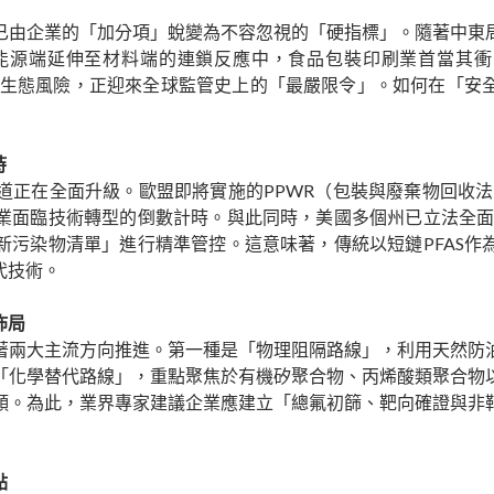
已由企業的「加分項」蛻變為不容忽視的「硬指標」。隨著中東
能源端延伸至材料端的連鎖反應中，食品包裝印刷業首當其衝
康與生態風險，正迎來全球監管史上的「最嚴限令」。如何在「安
時
正在全面升級。歐盟即將實施的PPWR（包裝與廢棄物回收法
業面臨技術轉型的倒數計時。與此同時，美國多個州已立法全面禁
新污染物清單」進行精準管控。這意味著，傳統以短鏈PFAS作
代技術。
佈局
著兩大主流方向推進。第一種是「物理阻隔路線」，利用天然防
「化學替代路線」，重點聚焦於有機矽聚合物、丙烯酸類聚合物
頸。為此，業界專家建議企業應建立「總氟初篩、靶向確證與非
點