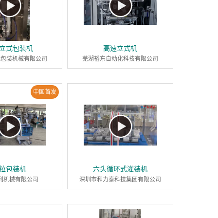
立式包装机
高速立式机
森包装机械有限公司
芜湖裕东自动化科技有限公司
中国首发
粒包装机
六头循环式灌装机
利机械有限公司
深圳市和力泰科技集团有限公司