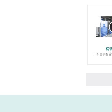
桶
广东富事智能