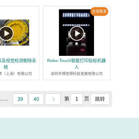
全球首发
标及视觉检测剔除系
Robo-Touch智能打印贴标机器
统
人
术（上海）有限公司
深圳市博思得科技发展有限公司
……
第
页
39
40
跳转