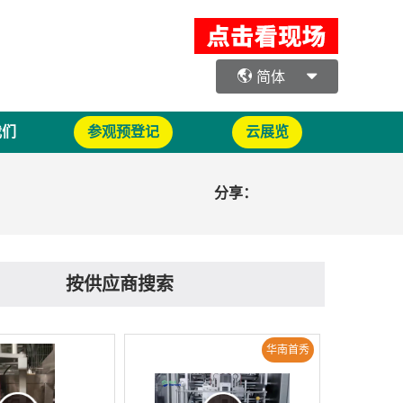
简体
我们
参观预登记
云展览
分享：
按供应商搜索
华南首秀