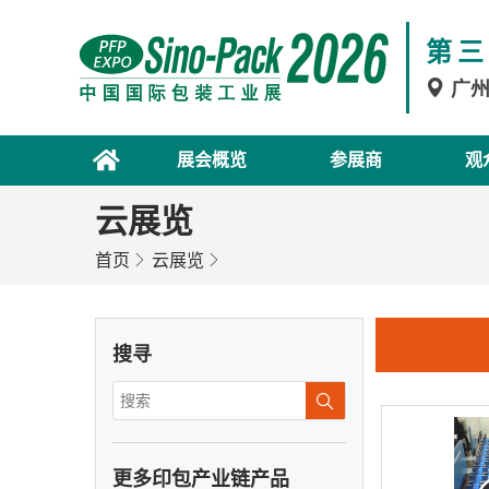
第三
广
展会概览
参展商
观
云展览
首页
云展览
搜寻
更多印包产业链产品