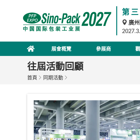
第三
廣州
2027.3
展會概覽
參展商
往屆活動回顧
首頁
同期活動