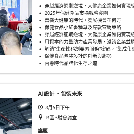
穿越經濟週期逆境，大健康企業如何實現
2025年保健食品市場戰略突圍
營養大健康的時代，發展機會在何方
保健食品小紅書種草及爆款营銷策略
穿越經濟週期逆境，大健康企業如何實現
用資本的力量助力產業發展，淺談企業並
解鎖“生產性科創要素服務"密碼，“集成化
保健食品包裝設計的創新與趨勢
內卷時代品牌化生存之道
AI設計 ‧包裝未來
3月5日下午
B區 5號會議室
議題