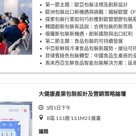
第一節主題：歐亞包裝法規及創新設計
歐洲包裝出口新機遇與挑戰：揭秘歐盟《P
探索包裝行業如何巧妙應對歐盟塑膠包裝廢
韓國創新包裝有話說：合規包裝的新思路
俄羅斯包裝新機遇，創新趨勢與出口紅利
第二節主題：食品包裝的可持續發展
中亞新鮮與冷凍食品包裝新趨勢，搶佔可
菲律賓綠色包裝轉型：中國食品生產商的
馬來西亞生鮮食品智能包裝解決方案：延
大健康產業包裝設計及营銷策略論壇
3月5日下午
B區 13.1館 13.1M23 展臺
議題