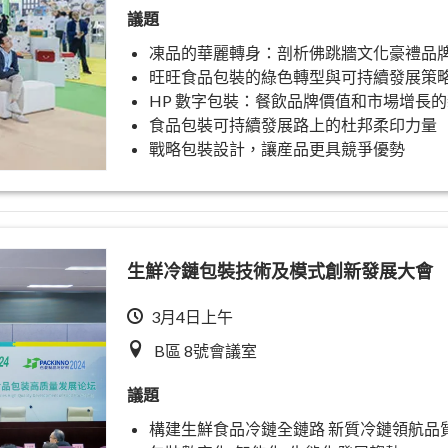
議題
凍品的華麗轉身：剖析佛跳牆文化豪禮品
旺旺食品包裝的綠色轉型與可持續發展策
HP 數字包裝：餐飲品牌價值和市場增長
食品包裝可持續發展路上的杜邦柔印力量
戰略包裝設計，讓産品更具競爭優勢
生鮮冷鏈包裝技術及模式創新發展大會
3月4日上午
B區 8號會議室
議題
構建生鮮食品冷鏈全鏈路 新質冷鏈領航品