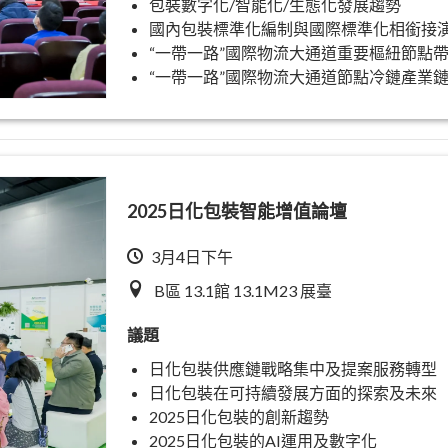
包裝數字化/智能化/生態化發展趨勢
國內包裝標準化編制與國際標準化相銜接
“一帶一路”國際物流大通道重要樞紐節點
“一帶一路”國際物流大通道節點冷鏈產業
2025日化包裝智能增值論壇
3月4日下午
B區 13.1館 13.1M23 展臺
議題
日化包裝供應鏈戰略集中及提案服務轉型
日化包裝在可持續發展方面的探索及未來
2025日化包裝的創新趨勢
2025日化包裝的AI運用及數字化