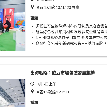
B區 13.1館 13.1M23 展臺
議題
澱粉基可生物降解材料的研制及其在食品
新型綠色包裝印刷材料及包裝安全理論與
NAMI微孔發泡粒子用於塑膠減重減塑和
食品行業包裝創新研究報告——基於品牌
出海戰略：歐亞市場包裝發展趨勢
3月5日上午
A區1.2號館1.2 B50
議題