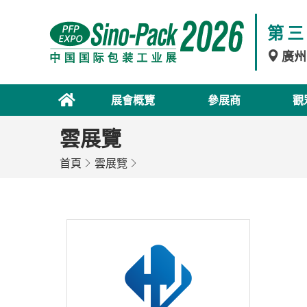
第三
廣州
展會概覽
參展商
觀
雲展覽
首頁
雲展覽