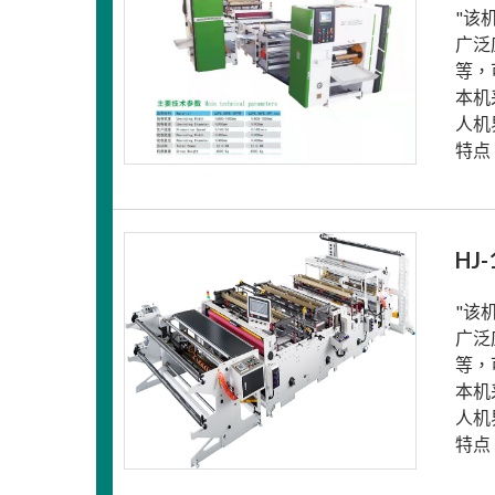
"该
广泛
等，
本机
人机
特点
HJ
"该
广泛
等，
本机
人机
特点