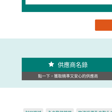
思源黑体预加载(勿删): 江阴市航佳机械有限公司
供應商名錄
點一下，獲取精準又安心的供應商