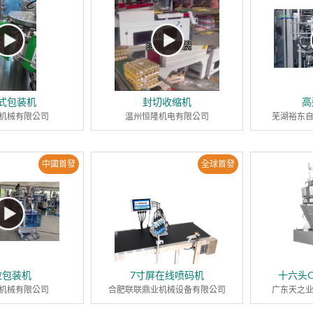
式包装机
封切收缩机
高
机械有限公司
温州恒隆机电有限公司
芜湖裕东
中國首發
全球首發
粒包装机
7寸屏在线喷码机
十六头
机械有限公司
合肥联联鼎业机械设备有限公司
广东天之