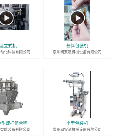
速立式机
酱料包装机
自动化科技有限公司
泉州闽安泓机械设备有限公司
O型螺杆组合秤
小型包装机
业智能装备有限公司
泉州闽安泓机械设备有限公司