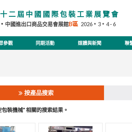
十二屆中國國際包裝工業展覽會
B區
中國進出口商品交易會展館
2026
3
4 - 6
眾參觀
同期活動
媒體與新聞
聯
按產品搜索
空包裝機械" 相關的搜索結果。