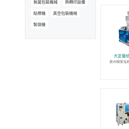
無菌包裝機械
熱轉印設備
貼標機
真空包裝機械
製袋機
大定量
泉州闽安泓