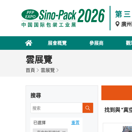
第三
廣州
展會概覽
參展商
觀
雲展覽
首頁
雲展覽
搜尋
找到與 "真
已選擇
重置