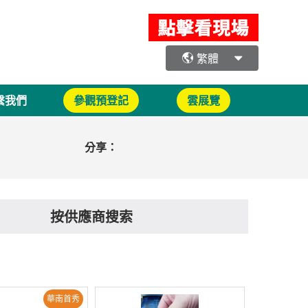
繁體
繫我們
參觀預登記
雲展覽
分享：
按供應商搜索
華南首秀