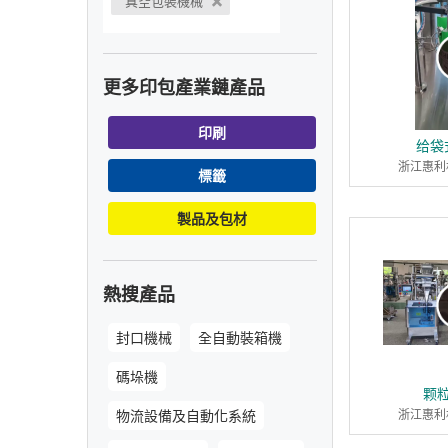
真空包裝機械
更多印包產業鏈產品
印刷
给袋
浙江惠利
標籤
製品及包材
熱搜產品
封口機械
全自動裝箱機
碼垛機
颗
物流設備及自動化系統
浙江惠利