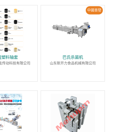
中國首發
程塑料轴套
巴氏杀菌机
能传动科技有限公司
山东新开力食品机械有限公司