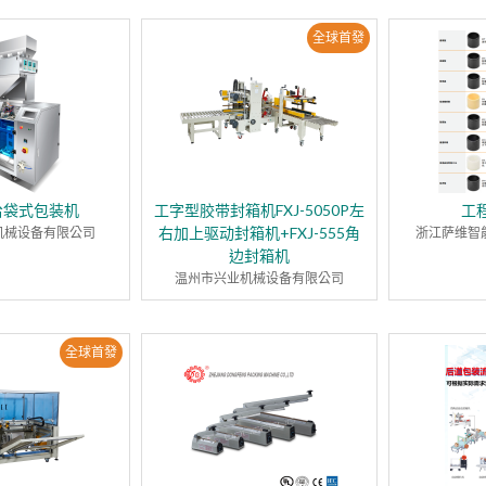
全球首發
给袋式包装机
工字型胶带封箱机FXJ-5050P左
工
右加上驱动封箱机+FXJ-555角
机械设备有限公司
浙江萨维智
边封箱机
温州市兴业机械设备有限公司
全球首發