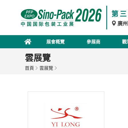
第三
廣州
展會概覽
參展商
觀
雲展覽
首頁
雲展覽