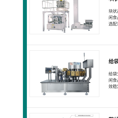
块状
闲食
选配
给
给袋
闲食
效稳