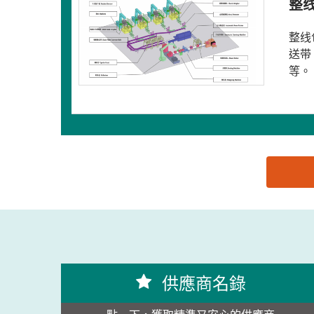
整
整线
送带
等。
思源黑体预加载(勿删): 青岛义龙装备制造股份有限
供應商名錄