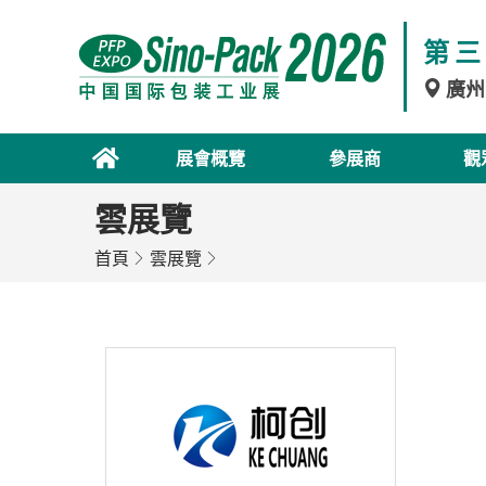
第三
廣州
展會概覽
參展商
觀
雲展覽
首頁
雲展覽