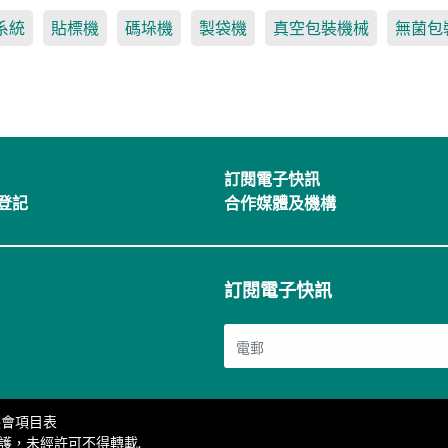
系統
貼標機
碼垛機
製袋機
真空包裝機械
無菌包
訂閱電子快訊
登記
合作媒體及機構
訂閱電子快訊
展會項目表
受版權保護，未經許可不得轉載.