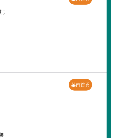
膜；
華南首秀
装