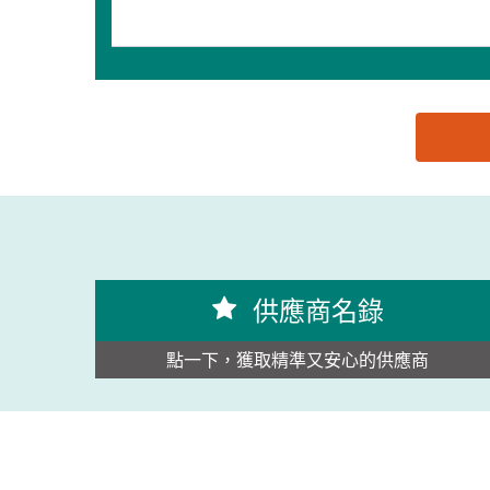
思源黑体预加载(勿删): 佛山市柯创包装机械设备有
供應商名錄
點一下，獲取精準又安心的供應商