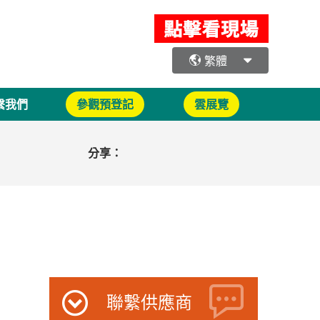
繁體
繫我們
參觀預登記
雲展覽
分享：
聯繫供應商