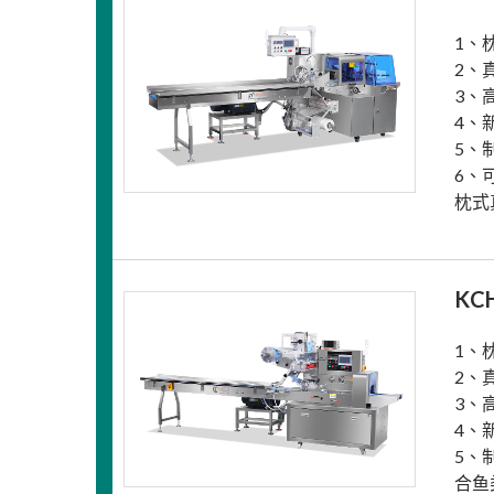
1、
2、
3、
4、
5、
6、
枕式
KC
1、
2、
3、
4、
5、
合鱼