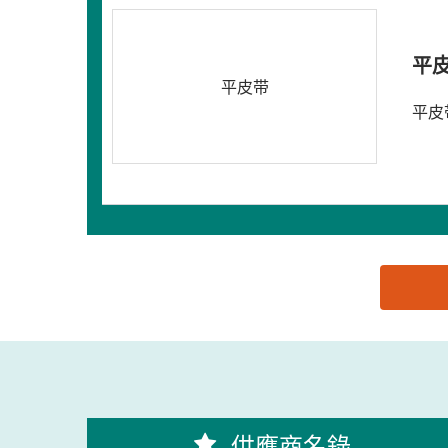
平
平皮带
平皮
思源黑体预加载(勿删): 东莞市奥庆机械配件有限公
供應商名錄