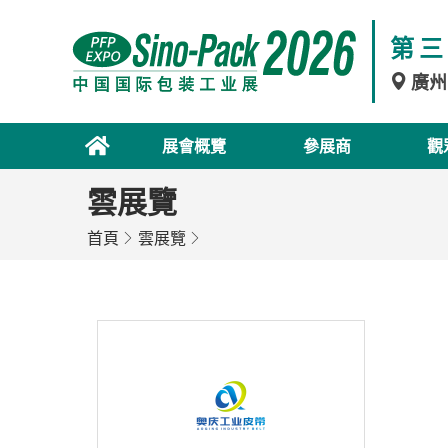
第三
廣州
展會概覽
參展商
觀
雲展覽
首頁
雲展覽