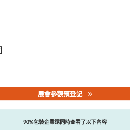
司
展會參觀預登記
90%包裝企業還同時查看了以下內容