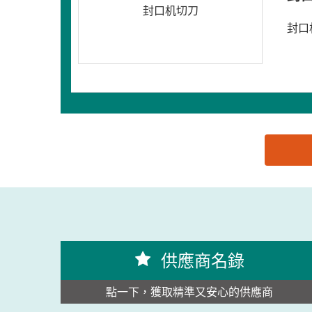
封口机切刀
封口
思源黑体预加载(勿删): 阳江市子辰刀片制造有限公
供應商名錄
點一下，獲取精準又安心的供應商