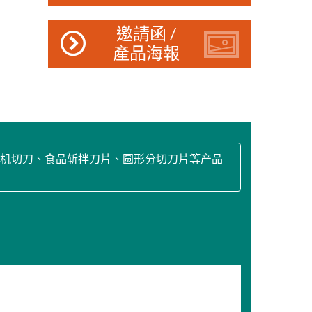
邀請函 /
產品海報
口机切刀、食品斩拌刀片、圆形分切刀片等产品