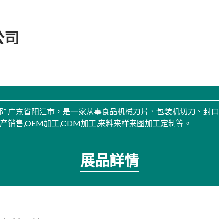
公司
都” 广东省阳江市，是一家从事食品机械刀片、包装机切刀、封
产销售,OEM加工,ODM加工,来料来样来图加工定制等。
展品詳情