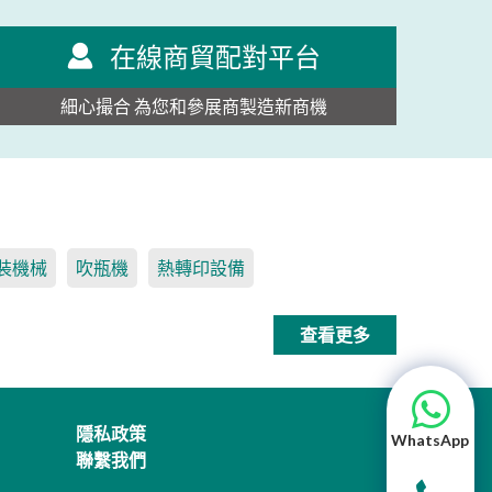
在線商貿配對平台
細心撮合 為您和參展商製造新商機
裝機械
吹瓶機
熱轉印設備
查看更多
隱私政策
WhatsApp
聯繫我們