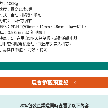
力：100Kg
速度：最高1.5秒/道
方式：自动、脚踏、手动
力度：1-9档可调节
规格：PP料带宽8mm、12mm、15mm （择一使用）
厚：0.5-0.9mm厚度可通用
特点：1、选用自定PLC控制板、施耐德继电器
采用3套伺服电机驱动，取出带头穿入机芯，
手易操作,节能、 高效 、稳定。
展會參觀預登記
公司
90%包裝企業還同時查看了以下內容