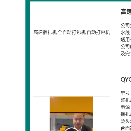
高
公司
高速捆扎机 全自动打包机 自动打包机
水线
适用
公司
及完
QY
型号：
整机尺
电源：
捆扎
烫头
台面