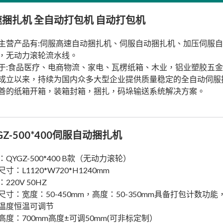
速捆扎机 全自动打包机 自动打包机
主营产品有:伺服高速自动捆扎机、伺服自动捆扎机、加压伺服
，无动力滚轮流水线。
于:食品医疗、电商物流、家电、瓦楞纸箱、木业，铝业塑胶五
成立以来，持续为国内众多大型企业提供质量稳定的全自动伺服
善的纸箱开箱，装箱封箱，捆扎，码垛输送系统解决方案。
GZ-500*400伺服自动捆扎机
QYGZ-500*400 B款（无动力滚轮）
寸：L1120*W720*H1240mm
220V 50HZ
尺寸：宽度：50-450mm，高度：50-350mm具备打包计数功能
温度恒温可调节
高度：700mm高度±可调50mm(可非标定制）