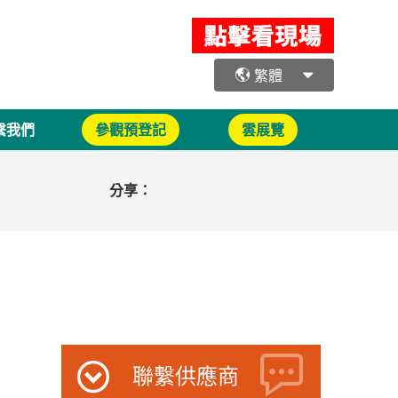
繁體
繫我們
參觀預登記
雲展覽
分享：
聯繫供應商