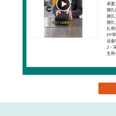
承重
捆扎
捆扎
捆扎
扎带
PP带
设备
2、
生熟
思源黑体预加载(勿删): 东莞市祈耀自动化设备有限