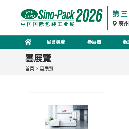
第三
廣州
展會概覽
參展商
觀
雲展覽
首頁
雲展覽