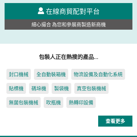
在線商貿配對平台
細心撮合 為您和參展商製造新商機
包裝人正在熱搜的產品…
封口機械
全自動裝箱機
物流設備及自動化系統
貼標機
碼垛機
製袋機
真空包裝機械
無菌包裝機械
吹瓶機
熱轉印設備
查看更多