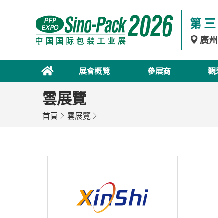
第三
廣州
展會概覽
參展商
觀
雲展覽
首頁
雲展覽