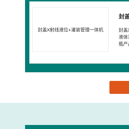
封
封盖X射线液位+灌装管理一体机
封盖
液体
瓶产
思源黑体预加载(勿删): 广州新视智能设备有限公司