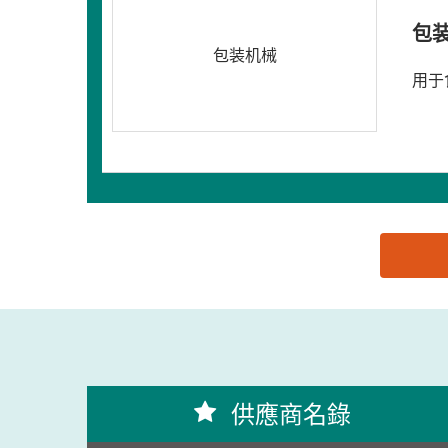
包
包装机械
用于
思源黑体预加载(勿删): 广东欧迈威机械有限公司
供應商名錄