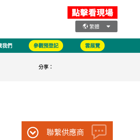
繁體
繫我們
參觀預登記
雲展覽
分享：
聯繫供應商