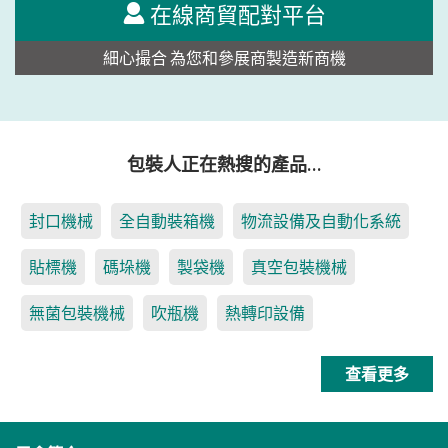
在線商貿配對平台
細心撮合 為您和參展商製造新商機
包裝人正在熱搜的產品…
封口機械
全自動裝箱機
物流設備及自動化系統
貼標機
碼垛機
製袋機
真空包裝機械
無菌包裝機械
吹瓶機
熱轉印設備
查看更多